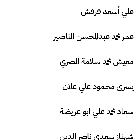
علي أسعد قرقش
عمر محمد عبدالمحسن المناصير
معيش محمد سلامة المصري
يسرى محمود علي علان
سعاد محمد علي ابو عريضة
شهناز سعدي ناصر الدين