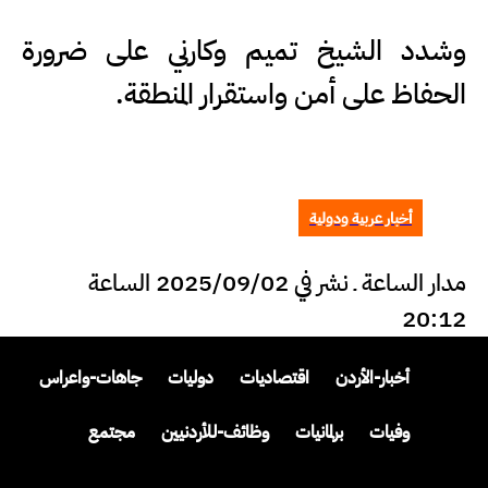
وشدد الشيخ تميم وكارني على ضرورة
الحفاظ على أمن واستقرار المنطقة.
أخبار عربية ودولية
مدار الساعة ـ نشر في 2025/09/02 الساعة
20:12
أخبار-الأردن
اقتصاديات
دوليات
جاهات-واعراس
وفيات
برلمانيات
وظائف-للأردنيين
مجتمع
أسرار-ومجالس
تبليغات-قضائية
مقالات