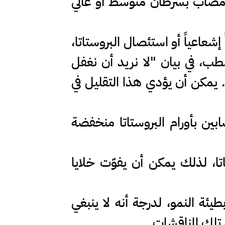
ال مصاب بسرطان متوسط أو عالي
إشعاعياً أو استئصال البروستاتا،
طب، في بيان "لا نريد أن نغفل
.. يمكن أن يؤدي هذا التقليل في
صابين بأورام البروستاتا منخفضة
، لذلك يمكن أن يفوّت خلايا
طيئة النمو، لدرجة أنه لا ينبغي
 تلك المناقشات.