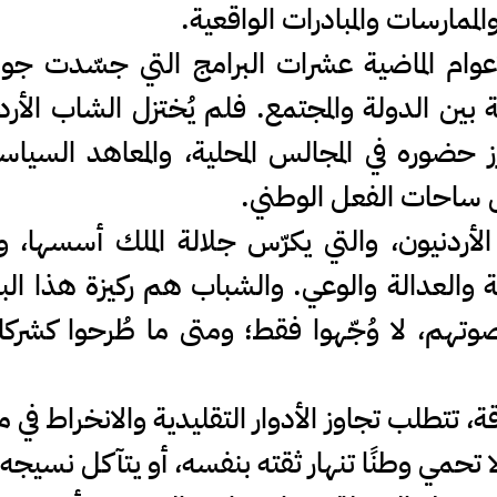
مارسات والمبادرات الواقعية.
عوام الماضية عشرات البرامج التي جسّدت جو
 بين الدولة والمجتمع. فلم يُختزل الشاب الأردن
 حضوره في المجالس المحلية، والمعاهد السياسي
ل ساحات الفعل الوطني.
 الأردنيون، والتي يكرّس جلالة الملك أسسها
اركة والعدالة والوعي. والشباب هم ركيزة هذا البن
وتهم، لا وُجّهوا فقط؛ ومتى ما طُرحوا كشركا
ة، تتطلب تجاوز الأدوار التقليدية والانخراط 
 تحمي وطنًا تنهار ثقته بنفسه، أو يتآكل نسيجه 