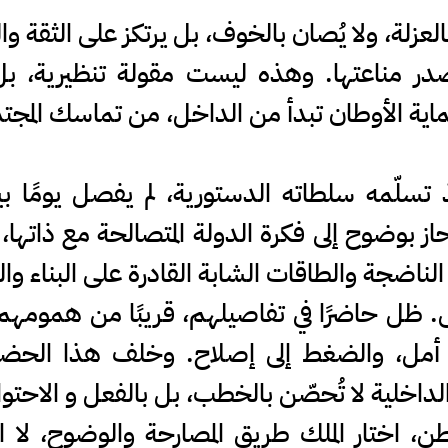
العزلة، ولا يُصان بالخوف، بل يرتكز على الثقة وا
ر مناعتها. وهذه ليست مقولة تنظيرية، بل
حماية الأوطان تبدأ من الداخل، من تماسك المج
نذ تسلّمه سلطاته الدستورية، لم يفصل يومًا بي
حاز بوضوح إلى فكرة الدولة المتصالحة مع ذاتها،
لناضجة والطاقات الشابة القادرة على البناء والت
لناس. ظل حاضرًا في تفاصيلهم، قريبًا من همومه
إلى أمل، والضغط إلى إصلاح. وخلف هذا الحضو
داخلية لا تُحصّن بالخطب، بل بالفعل و الاحتوا
، اختار الملك طريق المصارحة والوضوح، لا الم