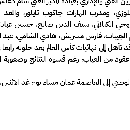
ن الفني والإداري بقيادة المدير الفني سام دغ
ي، ومدرب المهارات جاكوب تايلور، والمعد ا
 روحي الكيلاني، سيف الدين صالح، حسين عبابن
الجيبات، فارس مشربش، هادي الشامي، عبد ا
د تأهل إلى نهائيات كأس العالم بعد حلوله رابعا 
يعود إلى الساحة العالمية بعد 3 عقود من الغياب، رغم قسوة النت
الوطني إلى العاصمة عمان مساء يوم غد الاثنين، ع