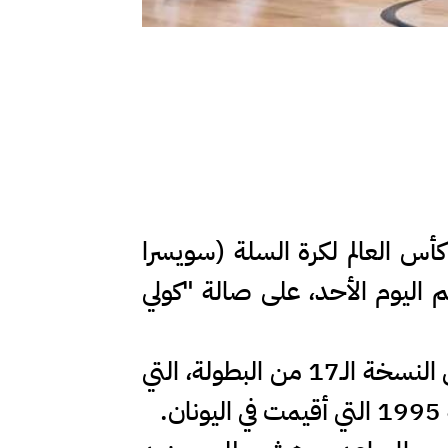
ت 19 عاما مشاركته بنهائيات كأس العالم لكرة السلة (سويسرا
بنتيجة 73-95، في اللقاء الذي أقيم اليوم الأحد، على صالة "كولي
وبهذه النتيجة، حل منتخبنا الوطني في المركز الـ16 والأخير بين المنتخبات المشاركة في النسخة الـ17 من البطولة، التي