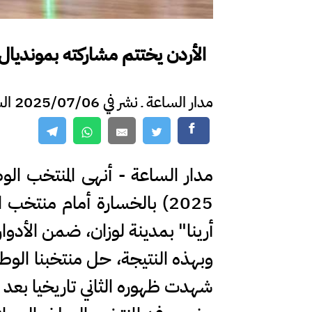
الأردن يختتم مشاركته بمونديال 
مدار الساعة ـ نشر في 2025/07/06 الساعة 14:05
أرينا" بمدينة لوزان، ضمن الأدوار الترتي
شهدت ظهوره الثاني تاريخيا بعد غياب دام 30 عاما منذ مشاركته الأولى في نسخة 995