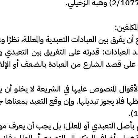
مكلفين:
يفرق بين العبادات التعبدية والمعللة، نظرًا وعم
 العبادات: قدرته على التفريق بين التعبدي والمعل
 على قصد الشارع من العبادة بالضعف أو الإلغاء
لعربي: (ت 543هـ): "الأقوال المنصوص عليها في الشريعة لا يخ
ها فلا يجوز تبديلها. وإن وقع التعبد بمعناها ج
 بأصل التعبدي أو المعلل؛ بل يجب أن يعرف مو