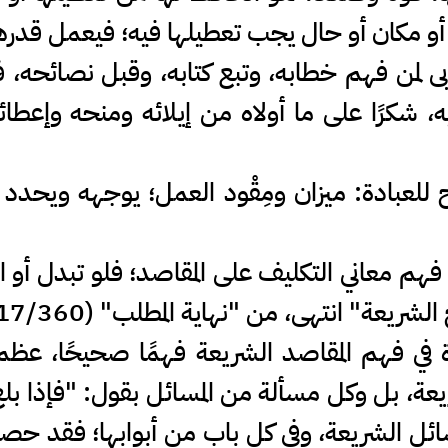
 أو مكان أو حال يجب تعطيلها فيه؛ فيعمل قدرها 
بى لمن فهم خطابه، وتبع كتابه، وقبل نصائحه، 
، شكرًا على ما أولاه من إيلائه ومنحه وإعطائ
للعبادة: ميزان ومِقْود العمل؛ يوجهه ويحدد
 فهم معاني التكليف على المقاصد؛ فلو تبدل أو
يعة" انتهى، من "نهاية المطلب" (17/360).
كبيرة في فهم المقاصد الشريعة فهمًا صحيحًا، 
 بل وكل مسألة من المسائل بقول: "فإذا بلغ 
ل الشريعة، وفي كل باب من أبوابها؛ فقد حص