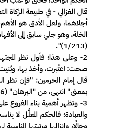
الحكم الواحد؛ فحتى لو غلَّب أحد
قال الغزالي - في طبيعة الزكاة ال
أجلاهما، ولعل الأدق هو الأهم، 
الخلة، وهو جلي سابق إلى الأفهام
(1/213)".
2- وعلى هذا؛ فأول نظر المجتهد 
صحت: اعتُبرت، وأخذ بها، وبُنيت 
قال إمام الحرمين: "فإن نظر ال
بمعنى" انتهى، من "البرهان" (2/66).
3- وتظهر أهمية بناء الفروع عل
والعبادة؛ فالحكم المعلَّل لا ينا
وحالًا، وإنزالها مرتبتها المناسب