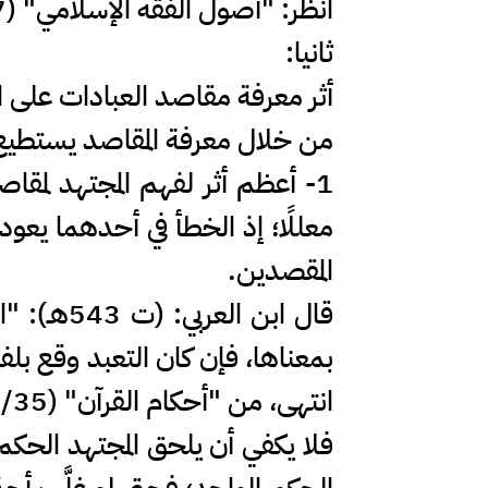
انظر: "أصول الفقه الإسلامي" (2/1077) وهبه الزحيلي.
ثانيا:
أثر معرفة مقاصد العبادات على ال
من خلال معرفة المقاصد يستطيع أن 
1- أعظم أثر لفهم المجتهد لمقاصد
معللًا؛ إذ الخطأ في أحدهما يعود
المقصدين.
قال ابن ا
بمعناها، فإن كان التعبد وقع بلفظ
انتهى، من "أحكام القرآن" (1/35).
فلا يكفي أن يلحق المجتهد الحكم