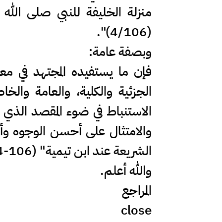
منزلة الخليفة للنبي صلى الله ع
(4/106)".
وبصفة عامة:
فإن ما يستفيده المجتهد في معر
الجزئية والكلية، والعامة وال
الاستنباط في ضوء المقصد الذي 
والامتثال على أحسن الوجوه وأت
الشريعة عند ابن تيمية" (106-114).
والله أعلم.
المراجع
close