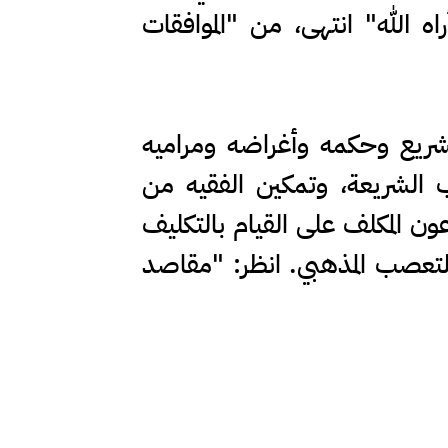
اه الله" انتهى، من "الموافقات
لتشريع وحكمه وأغراضه ومراميه
ب الشريعة، وتمكين الفقيه من
ن المكلف على القيام بالتكليف
التعصب المذهبي. انظر: "مقاصد