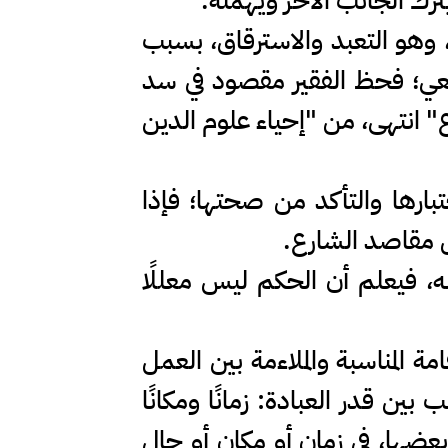
ترك الجانب الآخر ويهمله.
ين، وهو التعبد والاسترقاق، بسبب
شافعي؛ فحظ الفقير مقصود في سد
ع" انتهى، من "إحياء علوم الدين
ختبارها والتأكد من صحتها؛ فإذا
يل مقاصد الشارع.
ه، فيعلم أن الحكم ليس معللًا
ة المناسبة والملاءمة بين العمل
بين قدر العبادة: زمانًا ومكانًا
و بعضها، في زمان أو مكان أو حال