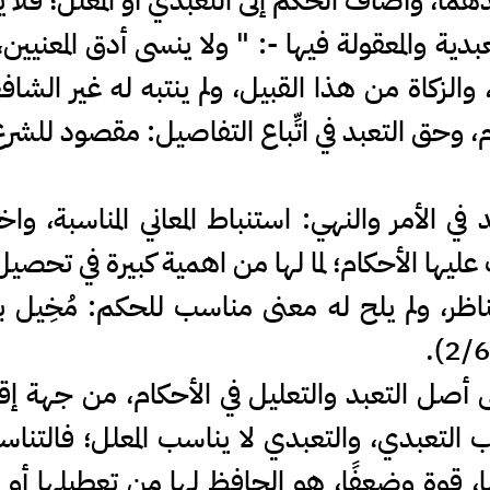
َهما، وأضاف الحكم إلى التعبدي أو المعلل؛ فلا ي
تعبدية والمعقولة فيها -: " ولا ينسى أدق المعني
والزكاة من هذا القبيل، ولم ينتبه له غير ال
، وحق التعبد في اتِّباع التفاصيل: مقصود للشر
في الأمر والنهي: استنباط المعاني المناسبة، وا
عليها الأحكام؛ لما لها من اهمية كبيرة في تحص
ناظر، ولم يلح له معنى مناسب للحكم: مُخِيل ب
ى أصل التعبد والتعليل في الأحكام، من جهة إقام
سب التعبدي، والتعبدي لا يناسب المعلل؛ فالتناسب 
ة لها، قوة وضعفًا، هو الحافظ لها من تعطيلها أ