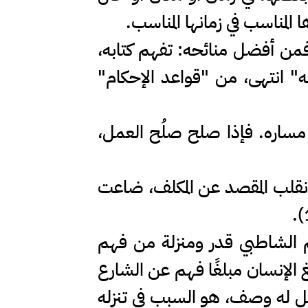
المناسب في زمانها المناسب.
فمن أفضل منائحه: تفهم كتابه،
ه" انتهى، من "قواعد الإحكام"
 مساره. فإذا صلح صلُح العمل،
 انقلب المقصد عن المكلف، ضاعت
عظم الشاطبي قدر ومنزلة من فهم
الإنسان مبلغًا فهم عن الشارع
ل له وصف، هو السبب في تنزله