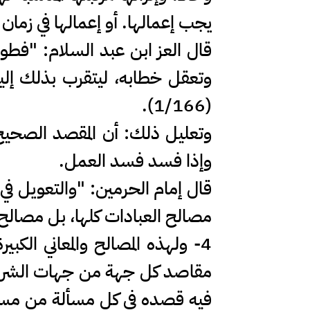
يجب إعمالها. أو إعمالها في زمان
قال العز ابن عبد السلام: "فطو
وتعقل خطابه، ليتقرب بذلك إليه
(1/166).
وتعليل ذلك: أن المقصد الصحيح 
وإذا فسد فسد العمل.
قال إمام الحرمين: "والتعويل في
مصالح العبادات كلها، بل مصالح الشر
4- ولهذه المصالح والمعاني ال
مقاصد كل جهة من جهات الشريعة،
فيه قصده في كل مسألة من مسائ