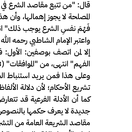
قال: "من تتبع مقاصد الشرع في 
المصلحة لا يجوز إهمالها، وأن هذ
فَهْمَ نفسِ الشرع يوجب ذلك" انتهى
واعتبر الإمام الشاطبي رحمه الله
إلا لمن اتصف بوصفين: الأول: ف
الفهم" انتهى، من "الموافقات" (4/63).
وعلى هذا فمن يريد استنباط الح
تشريع الأحكام؛ لأن دلالة الألف
كما أن الأدلة الفرعية قد تتع
جديدة لا يعرف حكمها بالنصوص ال
مقاصد الشريعة العامة من التشر