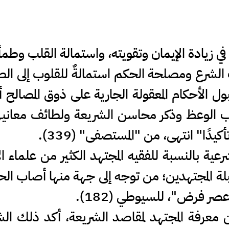
زيادة الإيمان وتقويته، واستمالة القلب وطمأن
 الشرع ومصلحة الحكم استمالةٌ للقلوب إلى الطم
ل الأحكام المعقولة الجارية على ذوق المصالح أ
ب الوعظ وذكر محاسن الشريعة ولطائف معانيه
دًا" انتهى، من "المستصفى" (339).
ية بالنسبة للفقيه المجتهد الكثير من علماء الأ
لة المجتهدين؛ من توجه إلى جهة منها أصاب الح
صر فرض"، للسيوطي (182).
معرفة المجتهد لمقاصد الشريعة، أكد ذلك ال