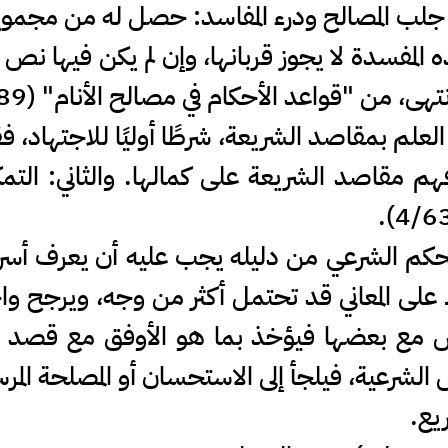
جلب المصالح ودرء المفاسد: حصل له من مجموع
ه المفسدة لا يجوز قربانها، وإن لم يكن فيها 
، من "قواعد الأحكام في مصالح الأنام" (2/189).
 العلم بمقاصد الشريعة، شرطًا أوليًا للاجتهاد، 
هم مقاصد الشريعة على كمالها. والثاني: التم
كم الشرعي من دليله يجب عليه أن يعرف أسرا
اظ على المعاني قد تحتمل أكثر من وجه، ويرجح و
ارض مع بعضها فيؤخذ بما هو الأوفق مع قصد ا
شرعية، فيلجأ إلى الاستحسان أو المصلحة المرس
يع.