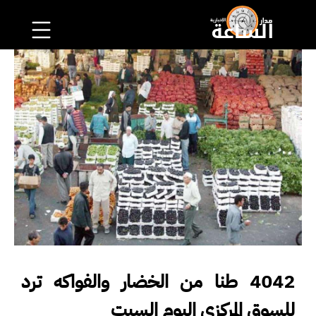
4042 طنا من الخضار والفواكه ترد
للسوق المركزي اليوم السبت