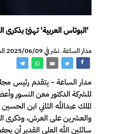
'البوتاس العربية' تهنئ بذكرى 
مدار الساعة ـ نشر في 2025/06/09 الساعة 16:18
مدار الساعة - يتقدم رئيس مجلس
للشركة الدكتور معن النسور وأعضا
الملك عبدالله الثاني ابن الحسي
والعشرين على العرش، وذكرى الثو
سائلين الله العلي القدير أن يحف